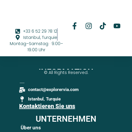
+33 6 52 29 78 12
Istanbul, Turquie
Montag–Samstag · 9:00–
19:00 Uhr
INFORMATION
© All Rights Reserved.
+33 6 52 29 78 12
contact@explorervia.com
Istanbul, Turquie
Kontaktieren Sie uns
UNTERNEHMEN
Über uns