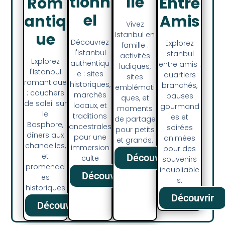
Tionn
Lle
Rom
Entre
El
Antiq
Amis
Vivez
Ue
Istanbul en
Découvrez
Explorez
famille :
l'Istanbul
Istanbul
activités
Explorez
authentiqu
entre amis :
ludiques,
l'Istanbul
e : sites
quartiers
sites
romantique
historiques,
branchés,
emblémati
: couchers
marchés
pauses
ques, et
de soleil sur
locaux, et
gourmand
moments
le
traditions
es et
de partage
Bosphore,
ancestrales
soirées
pour petits
dîners aux
pour une
animées
et grands.
chandelles,
immersion
pour des
et
Découvrir
culte
souvenirs
promenad
inoubliable
Découvrir
es
s.
historiques
Découvrir
Découvrir