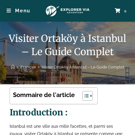
Menu
0
Visiter Ortaköy à Istanbul
– Le Guide Complet
>
Français
>
Visiter Ortaköy à Istanbul – Le Guide Complet
Sommaire de l'article
Introduction :
Istanbul est une ville aux mille facettes, et parmi ses
joyaux, visiter Ortaköy à Istanbul se présente comme une