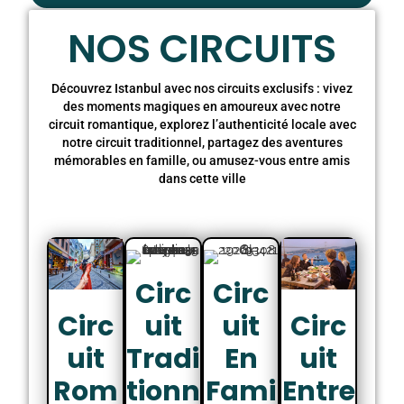
NOS CIRCUITS
Découvrez Istanbul avec nos circuits exclusifs : vivez
des moments magiques en amoureux avec notre
circuit romantique, explorez l’authenticité locale avec
notre circuit traditionnel, partagez des aventures
mémorables en famille, ou amusez-vous entre amis
dans cette ville
Circ
Circ
Uit
Uit
Circ
Circ
Tradi
En
Uit
Uit
Tionn
Fami
Rom
Entre