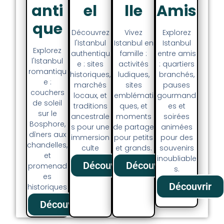
El
Lle
Anti
Amis
Que
Découvrez
Vivez
Explorez
l'Istanbul
Istanbul en
Istanbul
Explorez
authentiqu
famille :
entre amis
l'Istanbul
e : sites
activités
: quartiers
romantiqu
historiques,
ludiques,
branchés,
e :
marchés
sites
pauses
couchers
locaux, et
emblémati
gourmand
de soleil
traditions
ques, et
es et
sur le
ancestrale
moments
soirées
Bosphore,
s pour une
de partage
animées
dîners aux
immersion
pour petits
pour des
chandelles,
culte
et grands.
souvenirs
et
inoubliable
Découvrir
Découvrir
promenad
s.
es
Découvrir
historiques
Découvrir