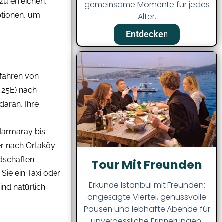
 zu erreichen,
gemeinsame Momente für jedes
ptionen, um
Alter.
Entdecken
 fahren von
, 25E) nach
daran, Ihre
Marmaray bis
er nach Ortaköy
dschaften.
Tour Mit Freunden
Sie ein Taxi oder
Erkunde Istanbul mit Freunden:
ind natürlich
angesagte Viertel, genussvolle
Pausen und lebhafte Abende für
unvergessliche Erinnerungen.