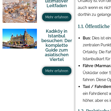
Ortaköy ist von de
ultimativer
Leitfaden
auch wenn es nicht
dorthin zu gelang
Mehr erfahren
1.1. Öffentlich
Kadıköy in
Istanbul
Bus:
Dies ist ei
besuchen: Der
zentralen Punkt
komplette
Guide zum
Ortaköy. Die Fa
asiatischen
Istanbulkart fü
Viertel
Fähre (Marmara
Mehr erfahren
Üsküdar oder S
fahren. Diese O
Taxi / Fahrdien
ein Fahrdienst 
höher, aber es