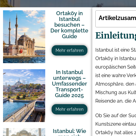
Ortaköy in
Artikelzusa
Istanbul
besuchen –
Der komplette
Einleitun
Guide
Istanbul ist eine 
Mehr erfahren
Ortaköy in Istanbu
europäischen Seite
In Istanbul
ist eine wahre Ve
unterwegs –
Umfassender
Atmosphäre, den a
Transport-
Mischung aus Kult
Guide 2025
Reisende an, die A
Mehr erfahren
Ob Sie auf der Su
Kunstszene eintau
Istanbul: Wie
Ortaköy hat alles 