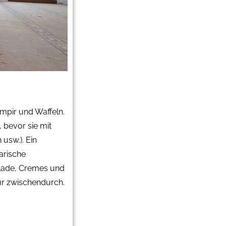
umpir und Waffeln.
, bevor sie mit
 usw.). Ein
arische
olade, Cremes und
ür zwischendurch.