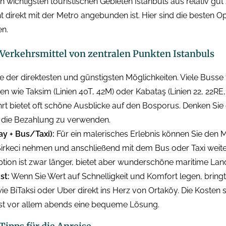
n wichtigsten touristischen Gebieten Istanbuls aus relativ gut
 direkt mit der Metro angebunden ist. Hier sind die besten O
en.
e Verkehrsmittel von zentralen Punkten Istanbuls
ne der direktesten und günstigsten Möglichkeiten. Viele Busse
en wie Taksim (Linien 40T, 42M) oder Kabataş (Linien 22, 22RE
hrt bietet oft schöne Ausblicke auf den Bosporus. Denken Sie 
r die Bezahlung zu verwenden.
y + Bus/Taxi):
Für ein malerisches Erlebnis können Sie den 
irkeci nehmen und anschließend mit dem Bus oder Taxi weit
ption ist zwar länger, bietet aber wunderschöne maritime Lan
st:
Wenn Sie Wert auf Schnelligkeit und Komfort legen, bringt 
wie BiTaksi oder Uber direkt ins Herz von Ortaköy. Die Kosten s
 ist vor allem abends eine bequeme Lösung.