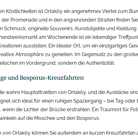
en Köstlichkeiten ist Ortaköy ein angenehmes Viertel zum B
g der Promenade und in den angrenzenden Straßen finden Sie 
en Schmuck, originelle Souvenirs, Kunstobjekte und Kleidung 
sthandwerksmarkt am Wochenende ist ein lebendiger Treffpun
eationen ausstellen. Ein idealer Ort, um ein einzigartiges Ge
kreative Atmosphäre zu genießen. Im Gegensatz zu den große
eilschen im Vordergrund, sondern die Authentizität.
nge und Bosporus-Kreuzfahrten
ie wahre Hauptattraktion von Ortaköy, und die Ausblicke sind
net sich ideal für einen ruhigen Spaziergang – bei Tag oder 
wenn die Lichter der Brücke erstrahlen. Ein Traumort für Fot
ckwinkeln auf die Moschee und den Bosporus.
n von Ortaköy können Sie außerdem an kurzen Kreuzfahrten