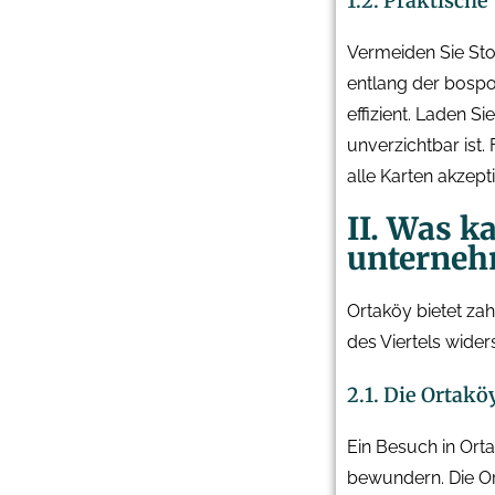
1.2. Praktische
Vermeiden Sie Sto
entlang der bospo
effizient. Laden Si
unverzichtbar ist. 
alle Karten akzept
II. Was k
unterne
Ortaköy bietet zah
des Viertels wider
2.1. Die Ortak
Ein Besuch in Ort
bewundern. Die Ort