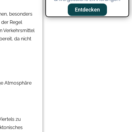
Entdecken
ehen, besonders
n der Regel
en Verkehrsmittel
bereit, da nicht
tige Atmosphäre
iertels zu
ektonisches