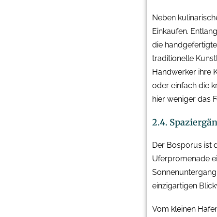
Neben kulinarisch
Einkaufen. Entlan
die handgefertigt
traditionelle Kun
Handwerker ihre Kr
oder einfach die 
hier weniger das F
2.4. Spaziergä
Der Bosporus ist d
Uferpromenade eig
Sonnenuntergang, 
einzigartigen Bli
Vom kleinen Hafe