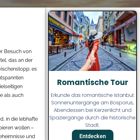
der Besuch von
tel, das an der
Zwischenstopp; es
entspannten
Romantische Tour
elseitigen
Erkunde das romantische Istanbul:
e als auch
Sonnenuntergänge am Bosporus,
Abendessen bei Kerzenlicht und
Spaziergänge durch die historische
 in die lebhafte
Stadt.
bieren wollen –
Entdecken
 Geheimnisse und