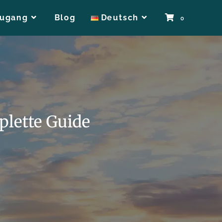
zugang
Blog
Deutsch
0
plette Guide