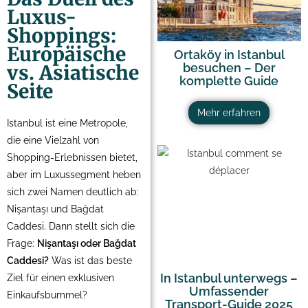
Luxus-
Shoppings:
Europäische
Ortaköy in Istanbul
vs. Asiatische
besuchen – Der
komplette Guide
Seite
Mehr erfahren
Istanbul ist eine Metropole,
die eine Vielzahl von
Shopping-Erlebnissen bietet,
aber im Luxussegment heben
sich zwei Namen deutlich ab:
Nişantaşı und Bağdat
Caddesi. Dann stellt sich die
Frage:
Nişantaşı oder Bağdat
Caddesi?
Was ist das beste
In Istanbul unterwegs –
Ziel für einen exklusiven
Umfassender
Einkaufsbummel?
Transport-Guide 2025