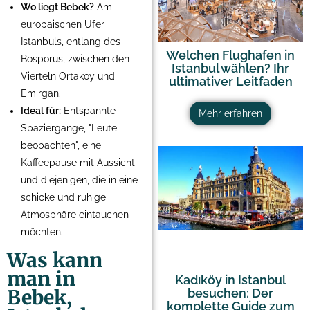
Wo liegt Bebek?
Am
europäischen Ufer
Istanbuls, entlang des
Welchen Flughafen in
Bosporus, zwischen den
Istanbul wählen? Ihr
Vierteln Ortaköy und
ultimativer Leitfaden
Emirgan.
Ideal für:
Entspannte
Mehr erfahren
Spaziergänge, "Leute
beobachten", eine
Kaffeepause mit Aussicht
und diejenigen, die in eine
schicke und ruhige
Atmosphäre eintauchen
möchten.
Was kann
man in
Kadıköy in Istanbul
Bebek,
besuchen: Der
komplette Guide zum